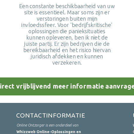
Een constante beschikbaarheid van uw
site is essentieel. Maar soms zijn er
verstoringen buiten mijn
invloedssfeer. Voor 'bedrijfskritische'
oplossingen die panieksituaties
kunnen opleveren, ben ik niet de
juiste partij. Er zijn bedrijven die de
bereikbaarheid en het risico hiervan
juridisch afdekken en kunnen
verzekeren.
irect vrijblijvend meer informatie aanvrag
CONTACTINFORMATIE
Online Ontzorger is een onderdeel van
Whizzweb Online-Oplossingen en