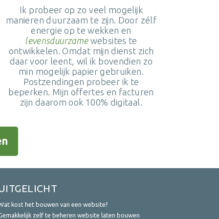
Ik probeer op zo veel mogelijk
manieren duurzaam te zijn. Door zélf
energie op te wekken en
levensduurzame
websites te
ontwikkelen. Omdat mijn dienst zich
daar voor leent, wil ik bovendien zo
min mogelijk papier gebruiken.
Postzendingen probeer ik te
beperken. Mijn offertes en facturen
zijn daarom ook 100% digitaal.
en
UITGELICHT
Wat kost het bouwen van een website?
Gemakkelijk zelf te beheren website laten bouwen