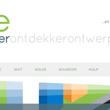
...e
E
WAT
WAAR
WAAROM
HULP