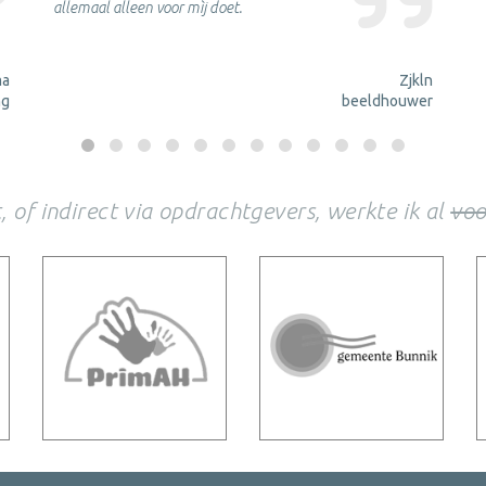
allemaal alleen voor mìj doet.
ma
Zjkln
ng
beeldhouwer
, of indirect via opdrachtgevers, werkte ik al
voo