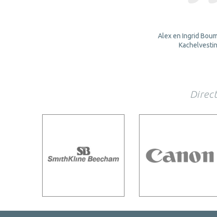
Alex en Ingrid Bou
, fotograaf
Kachelvesti
Direct