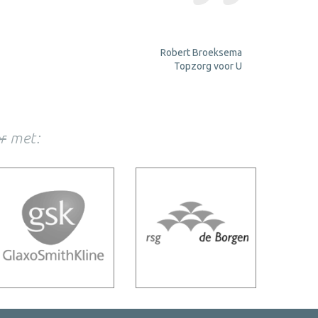
aangepast 
muziekterme
Robert Broeksema
Topzorg voor U
r
met: