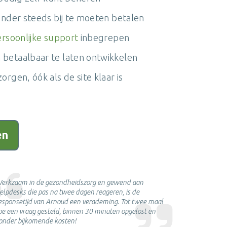
zonder steeds bij te moeten betalen
rsoonlijke support
inbegrepen
 betaalbaar te laten ontwikkelen
rgen, óók als de site klaar is
en
erkzaam in de gezondheidszorg en gewend aan
Arnoud hee
elpdesks die pas na twee dagen reageren, is de
website gem
esponsetijd van Arnoud een verademing. Tot twee maal
backstage 
oe een vraag gesteld, binnen 30 minuten opgelost en
bladmuziek
onder bijkomende kosten!
"pitches" t