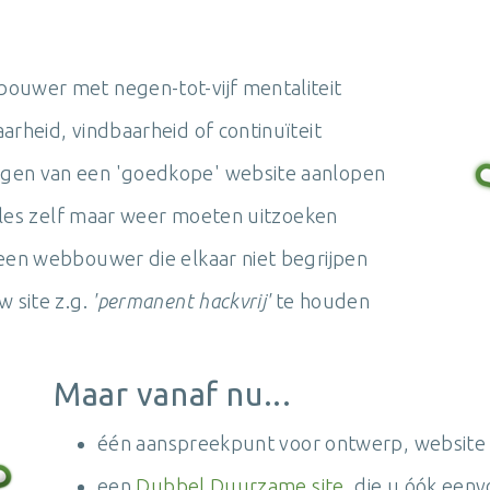
ouwer met negen-tot-vijf mentaliteit
arheid, vindbaarheid of continuïteit
ngen van een 'goedkope' website aanlopen
 alles zelf maar weer moeten uitzoeken
 een webbouwer die elkaar niet begrijpen
w site z.g.
'permanent hackvrij'
te houden
Maar vanaf nu...
één aanspreekpunt voor ontwerp, website
een
Dubbel Duurzame site
, die u óók een