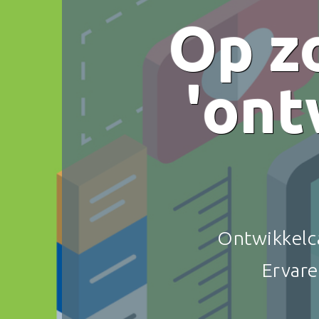
Op z
'ont
Ontwikkelca
Ervare