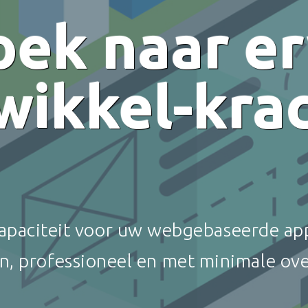
oek naar e
wikkel-krac
paciteit voor uw webgebaseerde app
n, professioneel en met minimale ov