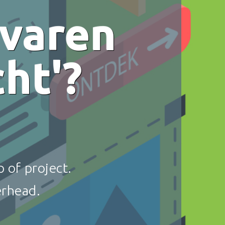
rvaren
ht'?
 of project.
erhead.