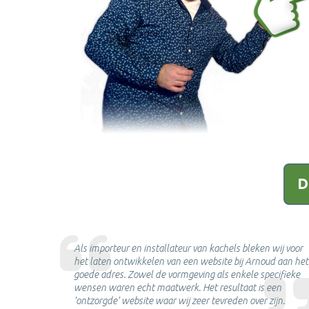
D
n een
Als importeur en installateur van kachels bleken wij voor
dat die man
het laten ontwikkelen van een website bij Arnoud aan het
ekende best
goede adres. Zowel de vormgeving als enkele specifieke
end te
wensen waren echt maatwerk. Het resultaat is een
'ontzorgde' website waar wij zeer tevreden over zijn.