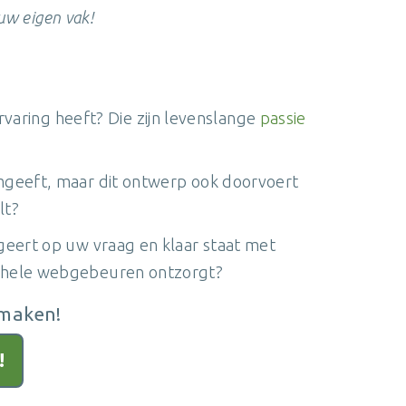
uw eigen vak!
aring heeft? Die zijn levenslange
passie
rmgeeft, maar dit ontwerp ook doorvoert
lt?
ageert op uw vraag en klaar staat met
et hele webgebeuren ontzorgt?
 maken!
!