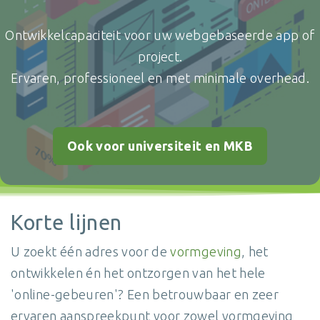
Ontwikkelcapaciteit voor uw webgebaseerde app of
project.
Ervaren, professioneel en met minimale overhead.
Ook voor universiteit en MKB
Korte lijnen
U zoekt één adres voor de
vormgeving
, het
ontwikkelen én het ontzorgen van het hele
'online-gebeuren'? Een betrouwbaar en zeer
ervaren aanspreekpunt voor zowel vormgeving