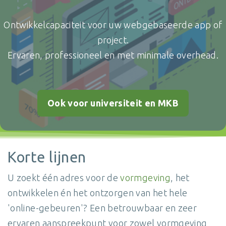
Ontwikkelcapaciteit voor uw webgebaseerde app of
project.
Ervaren, professioneel en met minimale overhead.
Ook voor universiteit en MKB
Korte lijnen
U zoekt één adres voor de
vormgeving
, het
ontwikkelen én het ontzorgen van het hele
'online-gebeuren'? Een betrouwbaar en zeer
ervaren aanspreekpunt voor zowel vormgeving